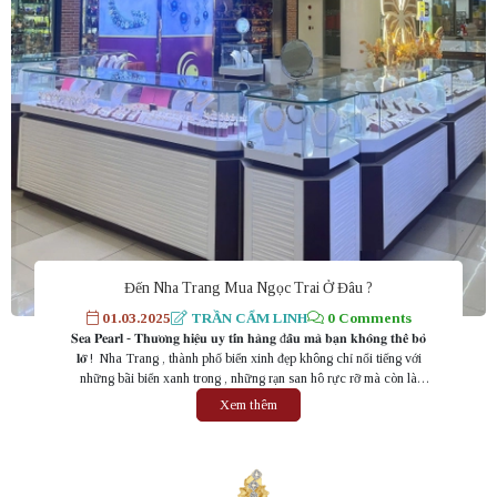
Đến Nha Trang Mua Ngọc Trai Ở Đâu ?
01.03.2025
TRẦN CẨM LINH
0 Comments
𝐒𝐞𝐚 𝐏𝐞𝐚𝐫𝐥 - 𝐓𝐡𝐮̛𝐨̛𝐧𝐠 𝐡𝐢𝐞̣̂𝐮 𝐮𝐲 𝐭𝐢́𝐧 𝐡𝐚̀𝐧𝐠 đ𝐚̂̀𝐮 𝐦𝐚̀ 𝐛𝐚̣𝐧 𝐤𝐡𝐨̂𝐧𝐠 𝐭𝐡𝐞̂̉ 𝐛𝐨̉
𝐥𝐨̛̃ ! Nha Trang , thành phố biển xinh đẹp không chỉ nổi tiếng với
những bãi biển xanh trong , những rạn san hô rực rỡ mà còn là
thiên đường của ngọc trai . Nếu bạn đang băn khoăn không...
Xem thêm