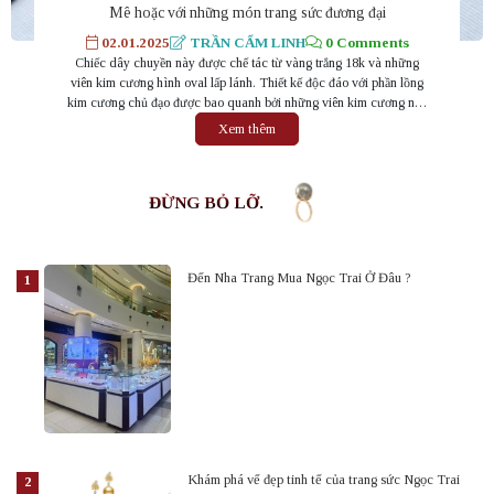
Mê hoặc với những món trang sức đương đại
02.01.2025
TRẦN CẨM LINH
0 Comments
Chiếc dây chuyền này được chế tác từ vàng trắng 18k và những
viên kim cương hình oval lấp lánh. Thiết kế độc đáo với phần lồng
kim cương chủ đạo được bao quanh bởi những viên kim cương nhỏ
hơn, tạo hiệu ứng lung linh vô cùng ấn tượng. Đây là một món
Xem thêm
trang...
ĐỪNG BỎ LỠ.
Đến Nha Trang Mua Ngọc Trai Ở Đâu ?
Khám phá vể đẹp tinh tế của trang sức Ngọc Trai