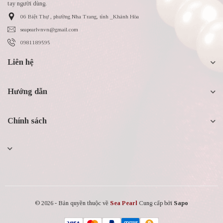
tay người dùng.
06 Biệt Thự , phường Nha Trang, tỉnh _Khánh Hòa
seapearlvnvn@gmail.com
0981189595
Liên hệ
Hướng dẫn
Chính sách
© 2026 - Bản quyền thuộc về
Sea Pearl
Cung cấp bởi
Sapo