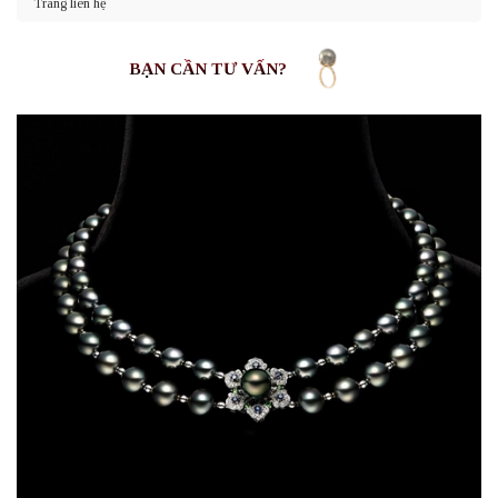
Trang liên hệ
BẠN CẦN TƯ VẤN?